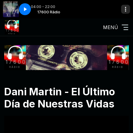
04:00 - 22:00
at Ariana Grande-Faith
 Ràdio
17600 Ràdio
Stevie Wonder feat Ariana Grande-Faith
MENÚ
Dani Martin - El Último
Día de Nuestras Vidas