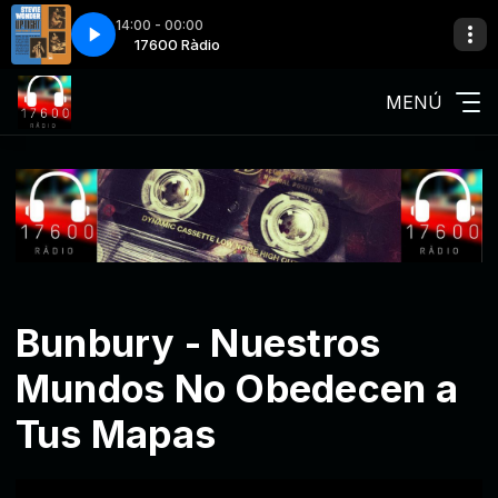
14:00 - 00:00
ight
 Ràdio
17600 Ràdio
Stevie Wonder-Uptight
MENÚ
Bunbury - Nuestros
Mundos No Obedecen a
Tus Mapas